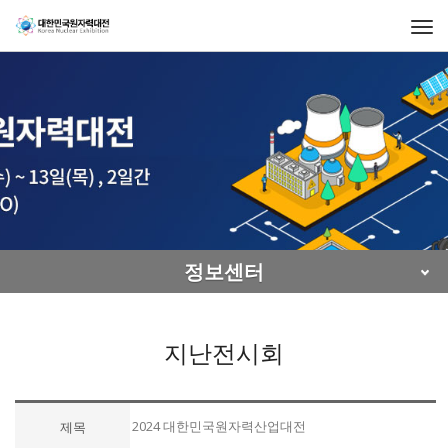
Togg
navi
정보센터
지난전시회
2024 대한민국원자력산업대전
제목